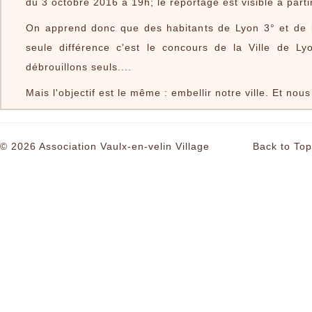
du 3 octobre 2016 à 19h; le reportage est visible à parti
Le Village
Infos Pratiques
On apprend donc que des habitants de Lyon 3° et de l
seule différence c'est le concours de la Ville de Ly
Le livre
débrouillons seuls....
Mais l'objectif est le même : embellir notre ville. Et nou
© 2026 Association Vaulx-en-velin Village
Back to Top