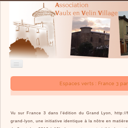
Accueil
Espaces verts : France 3 parl
Nous contacter
Recherche
Actualité
Vu sur France 3 dans l'édition du Grand Lyon,
http:/
L'Association
grand-lyon
, une initiative identique à la nôtre en matière