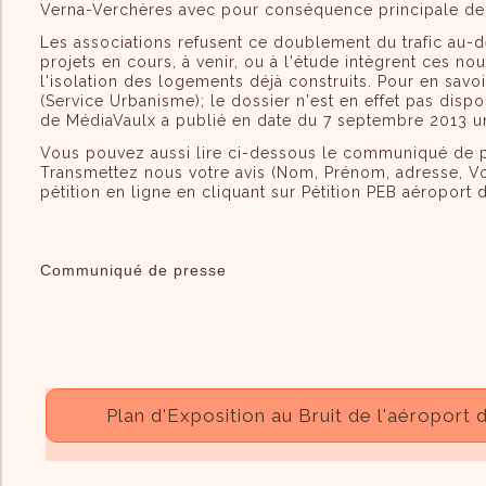
Le Village
Verna-Verchères avec pour conséquence principale de 
Les associations refusent ce doublement du trafic au-d
Infos Pratiques
projets en cours, à venir, ou à l'étude intègrent ces 
Le livre
l'isolation des logements déjà construits. Pour en sav
(Service Urbanisme); le dossier n'est en effet pas dispo
de MédiaVaulx
a publié en date du 7 septembre 2013 un 
Vous pouvez aussi lire ci-dessous le communiqué de pr
Transmettez nous votre avis (Nom, Prénom, adresse, Votr
pétition en ligne en cliquant sur Pétition PEB aéroport 
Communiqué de presse
Plan d'Exposition au Bruit de l'aéroport